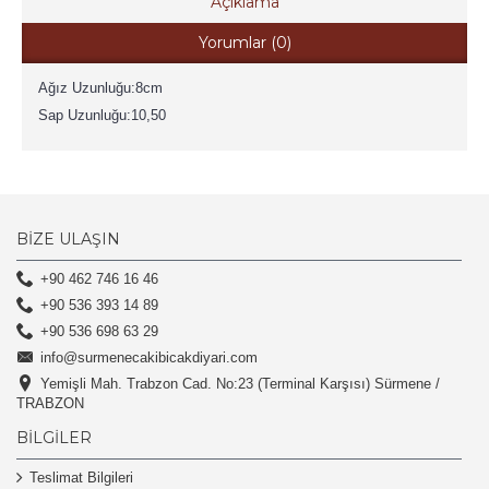
Açıklama
Yorumlar (0)
Ağız Uzunluğu:8cm
Sap Uzunluğu:10,50
BIZE ULAŞIN
+90 462 746 16 46
+90 536 393 14 89
+90 536 698 63 29
info@surmenecakibicakdiyari.com
Yemişli Mah. Trabzon Cad. No:23 (Terminal Karşısı) Sürmene /
TRABZON
BILGILER
Teslimat Bilgileri