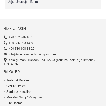
Ağız Uzunluğu 13 cm
BIZE ULAŞIN
+90 462 746 16 46
+90 536 393 14 89
+90 536 698 63 29
info@surmenecakibicakdiyari.com
Yemişli Mah. Trabzon Cad. No:23 (Terminal Karşısı) Sürmene /
TRABZON
BILGILER
Teslimat Bilgileri
Gizlilik İlkeleri
Şartlar & Koşullar
Mesafeli Satış Sözleşmesi
Site Haritası